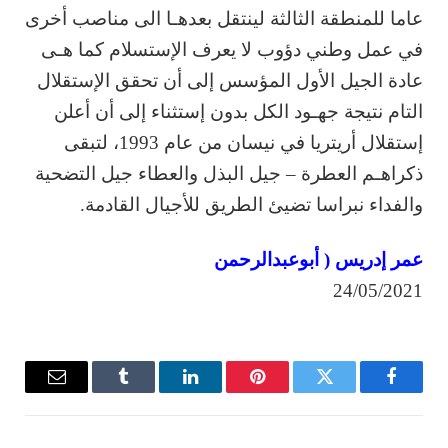
عاما للمنطقة الثالثة لينتقل بعدهـا الى مناصب أخرى
في عمل وطني دؤوب لا يعرف الإستسلام كما هـى
عادة الجيل الأول المؤسس إلى أن تحقق الإستقلال
التام نتيجة جهـود الكل بدون إستثناء إلى أن أعلن
إستقلال أريتريا في نيسان من عام 1993، لتبقى
ذكراهـم العطرة – جيل البذل والعطاء جيل التضحية
والفداء نبراسا تضيئ الطريق للأجيال القادمة.
عمر إدريس ( أبوعبدالرحمن
24/05/2021
فيسبوك
تويتر
بينتيريست
لينكدإن
Tumblr
البريد
الإلكترو