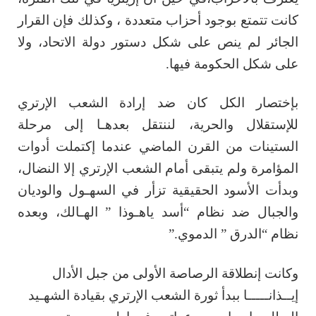
كانت تتمتع بوجود أحزاب متعددة ، وكذلك فإن القرار
الجائر لم ينص على شكل دستور دولة الاتحاد، ولا
على شكل الحكومة فيها.
بإختصار الكل كان ضد إرادة الشعب الإرتري
للإستقلال والحرية، لننتقل بعدهـا إلى مرحلة
الستينات من القرن الماضي عندما إكتملت أدوات
المؤامرة ولم يتبقى أمام الشعب الإرتري إلا النضال،
وبدأت الأسود الحقيقية تزأر في السهـول والوديان
والجبال ضد نظام “أسد ياهـوذا ” الهـالك، وبعده
نظام “الدرق ” الدموي.”
وكانت إنطلاقة الرصاصة الأولى من جبل الأدال
إيــذانـــــا ببدأ ثورة الشعب الإرتري بقيادة الشهـيد