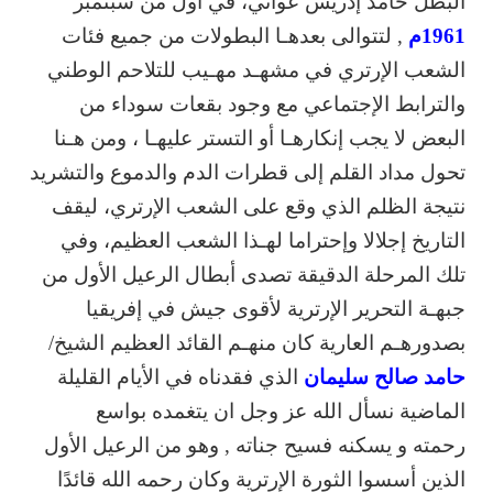
البطل حامد إدريس عواتي، في اول من سبتمبر
1961م
, لتتوالى بعدهـا البطولات من جميع فئات
الشعب الإرتري في مشهـد مهـيب للتلاحم الوطني
والترابط الإجتماعي مع وجود بقعات سوداء من
البعض لا يجب إنكارهـا أو التستر عليهـا ، ومن هـنا
تحول مداد القلم إلى قطرات الدم والدموع والتشريد
نتيجة الظلم الذي وقع على الشعب الإرتري، ليقف
التاريخ إجلالا وإحتراما لهـذا الشعب العظيم، وفي
تلك المرحلة الدقيقة تصدى أبطال الرعيل الأول من
جبهـة التحرير الإرترية لأقوى جيش في إفريقيا
بصدورهـم العارية كان منهـم القائد العظيم الشيخ/
حامد صالح سليمان
الذي فقدناه في الأيام القليلة
الماضية نسأل الله عز وجل ان يتغمده بواسع
رحمته و يسكنه فسيح جناته , وهو من الرعيل الأول
الذين أسسوا الثورة الإرترية وكان رحمه الله قائدًا