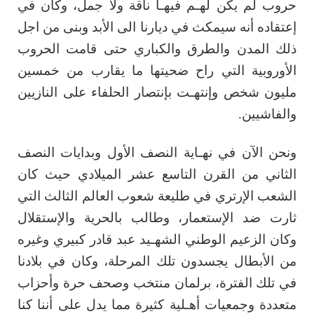
حروب لم يكن لهـم فيهـا ناقة ولا جمل، وكان في
إعتقاده أنه سيمكث في ديارنا الى الأبد وبنى من اجل
ذلك المدن والطرق والكباري حتى قامت الحروب
الأوروبية التي راح ضحيتها ما يقارب من خمسين
مليون شخص وإنتهـت بإنتصار الحلفاء على النازيين
والفاشيين.
ونحن الآن في نهـاية النصف الأول وبدايات النصف
الثاني من القرن التاسع عشر الميلادي حيث كان
الشعب الإرتري في طليعة شعوب العالم الثالث التي
ثارت ضد الإستعمار، وطالب بالحرية والإستقلال
وكان الزعيم الوطني الشهـيد عبد قادر كبيري وغيره
من الأبطال يجسدون تلك المرحلة، وكان في بلادنا
في تلك الفترة، برلمان منتخب وصحف حرة وأحزاب
متعددة وجمعيات أهـلية كثيرة مما يدل على أننا كنا