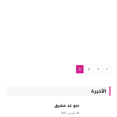
السابق
3
2
1
الأخيرة
نحو غد مشرق
24 مارس 2021